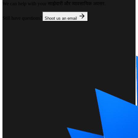
We can help with your
साझेदारी और व्यावसायिक अवसर
.
Still have questions?
Shoot us an email